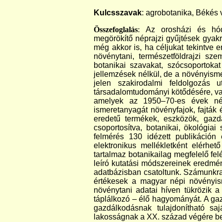
Kulcsszavak
: agrobotanika, Békés 
Összefoglalás
:
Az orosházi és hód
megörökítő néprajzi gyűjtések gyakr
még akkor is, ha céljukat tekintve e
növénytani, természetföldrajzi sz
botanikai szavakat, szócsoportokat
jellemzések nélkül, de a növényisme
jelen szakirodalmi feldolgozás 
társadalomtudományi kötődésére, val
amelyek az 1950–70-es évek népi
ismeretanyagát növényfajok, fajták 
eredetű termékek, eszközök, gazd
csoportosítva, botanikai, ökológiai
felmérés 130 idézett publikáción 
elektronikus mellékletként elérhet
tartalmaz botanikailag megfelelő fel
leíró kutatási módszereinek eredmé
adatbázisban csatoltunk. Számunkra
értékesek a magyar népi növényism
növénytani adatai híven tükrözik 
táplálkozó – élő hagyományát. A gaz
gazdálkodásnak tulajdonítható sa
lakosságnak a XX. század végére be