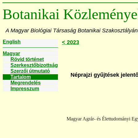
Botanikai Közleménye
A Magyar Biológiai Társaság Botanikai Szakosztályán
English
< 2023
Magyar
Rövid történet
Szerkesztőbizottság
Szerzői útmutató
Néprajzi gyűjtések jelen
Tartalom
Megrendelés
Impresszum
Magyar Agrár- és Élettudományi Egy