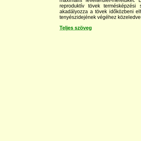
maximális levélterület-méretüket
reproduktív tövek termésképzési 
akadályozza a tövek időközbeni el
tenyészidejének végéhez közeledv
Teljes szöveg