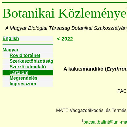
Botanikai Közleménye
A Magyar Biológiai Társaság Botanikai Szakosztályán
English
< 2022
Magyar
Rövid történet
Szerkesztőbizottság
Szerzői útmutató
A kakasmandikó (
Erythro
Tartalom
Megrendelés
Impresszum
PACS
MATE Vadgazdálkodási és Természet
1
pacsai.balint@uni-ma