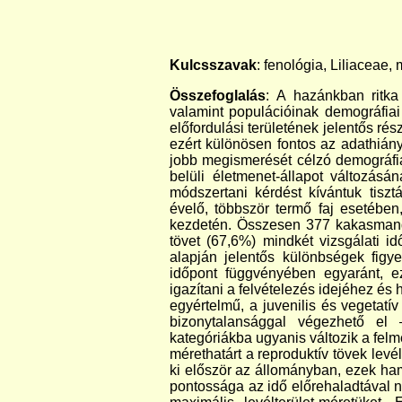
Kulcsszavak
: fenológia, Liliaceae,
Összefoglalás
: A hazánkban ritka
valamint populációinak demográfiai 
előfordulási területének jelentős rész
ezért különösen fontos az adathiány
jobb megismerését célzó demográfi
belüli életmenet-állapot változá
módszertani kérdést kívántuk tiszt
évelő, többször termő faj esetébe
kezdetén. Összesen 377 kakasmandi
tövet (67,6%) mindkét vizsgálati i
alapján jelentős különbségek fig
időpont függvényében egyaránt, e
igazítani a felvételezés idejéhez és
egyértelmű, a juvenilis és vegetatí
bizonytalansággal végezhető el 
kategóriákba ugyanis változik a felmé
mérethatárt a reproduktív tövek levé
ki először az állományban, ezek hama
pontossága az idő előrehaladtával nö