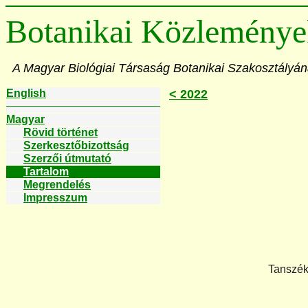
Botanikai Közleménye
A Magyar Biológiai Társaság Botanikai Szakosztályán
English
< 2022
Magyar
Rövid történet
Szerkesztőbizottság
Szerzői útmutató
Tartalom
Megrendelés
Impresszum
Tanszék