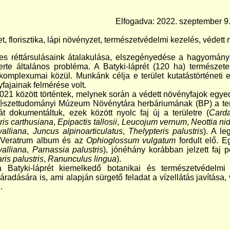
Elfogadva: 2022. szeptember 9
et, florisztika, lápi növényzet, természetvédelmi kezelés, védett
es réttársulásaink átalakulása, elszegényedése a hagyomány
erte általános probléma. A Batyki-láprét (120 ha) természete
mplexumai közül. Munkánk célja e terület kutatástörténeti e
fajainak felmérése volt.
021 között történtek, melynek során a védett növényfajok egyeds
észettudományi Múzeum Növénytára herbáriumának (BP) a terüle
át dokumentáltuk, ezek között nyolc faj új a területre (
Card
ris carthusiana
,
Epipactis tallosii
,
Leucojum vernum
,
Neottia ni
valliana
,
Juncus alpinoarticulatus
,
Thelypteris palustris
). A l
a Veratrum album és az
Ophioglossum vulgatum
fordult elő. E
alliana
,
Parnassia palustris
), jónéhány korábban jelzett faj 
ris palustris
,
Ranunculus lingua
).
 Batyki-láprét kiemelkedő botanikai és természetvédelmi
záradására is, ami alapján sürgető feladat a vízellátás javítás
.