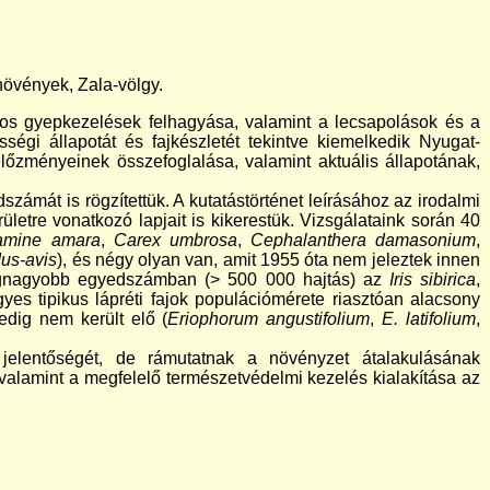
.
 növények, Zala-völgy.
os gyepkezelések felhagyása, valamint a lecsapolások és a
sségi állapotát és fajkészletét tekintve kiemelkedik Nyugat-
lőzményeinek összefoglalása, valamint aktuális állapotának,
zámát is rögzítettük. A kutatástörténet leírásához az irodalmi
tre vonatkozó lapjait is kikerestük. Vizsgálataink során 40
amine amara
,
Carex umbrosa
,
Cephalanthera damasonium
,
dus-avis
), és négy olyan van, amit 1955 óta nem jeleztek innen
egnagyobb egyedszámban (> 500 000 hajtás) az
Iris sibirica
,
gyes tipikus lápréti fajok populációmérete riasztóan alacsony
pedig nem került elő (
Eriophorum angustifolium
,
E. latifolium
,
 jelentőségét, de rámutatnak a növényzet átalakulásának
a, valamint a megfelelő természetvédelmi kezelés kialakítása az