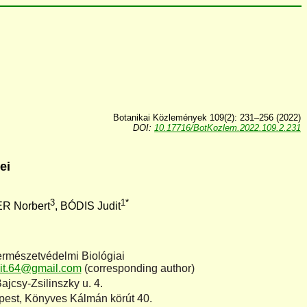
Botanikai Közlemények 109(2): 231–256 (2022)
DOI:
10.17716/BotKozlem.2022.109.2.231
ékei
3
1*
R Norbert
, BÓDIS Judit
rmészetvédelmi Biológiai
dit.64@gmail.com
(corresponding author)
jcsy-Zsilinszky u. 4.
est, Könyves Kálmán körút 40.