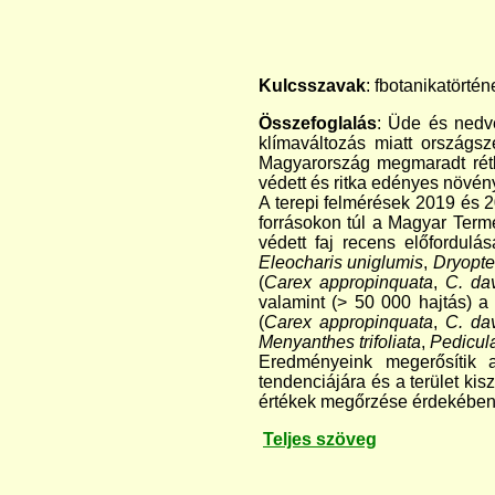
Kulcsszavak
: fbotanikatörtén
Összefoglalás
: Üde és nedv
klímaváltozás miatt országsz
Magyarország megmaradt rétko
védett és ritka edényes növény
A terepi felmérések 2019 és 2
forrásokon túl a Magyar Term
védett faj recens előfordulás
Eleocharis uniglumis
,
Dryopte
(
Carex appropinquata
,
C. da
valamint (> 50 000 hajtás) 
(
Carex appropinquata
,
C. dav
Menyanthes trifoliata
,
Pedicula
Eredményeink megerősítik a
tendenciájára és a terület kis
értékek megőrzése érdekében
Teljes szöveg