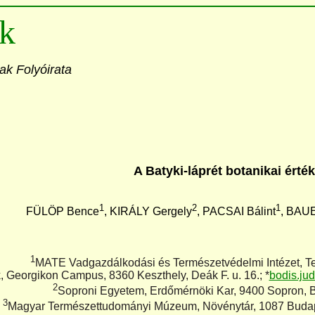
k
ak Folyóirata
A Batyki-láprét botanikai ért
1
2
1
FÜLÖP Bence
, KIRÁLY Gergely
, PACSAI Bálint
, BAUE
1
MATE Vadgazdálkodási és Természetvédelmi Intézet, Te
, Georgikon Campus, 8360 Keszthely, Deák F. u. 16.; *
bodis.ju
2
Soproni Egyetem, Erdőmérnöki Kar, 9400 Sopron, Ba
3
Magyar Természettudományi Múzeum, Növénytár, 1087 Budap